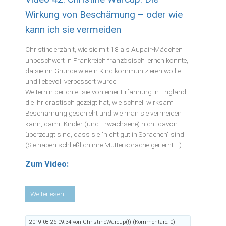
du
Wirkung von Beschämung – oder wie
Lehrerin
kann ich sie vermeiden
geworden
und
Christine erzählt, wie sie mit 18 als Aupair-Mädchen
dann
unbeschwert in Frankreich französisch lernen konnte,
nach
da sie im Grunde wie ein Kind kommunizieren wollte
20
und liebevoll verbessert wurde.
Jahren
Weiterhin berichtet sie von einer Erfahrung in England,
ausgestiegen?
die ihr drastisch gezeigt hat, wie schnell wirksam
Beschämung geschieht und wie man sie vermeiden
kann, damit Kinder (und Erwachsene) nicht davon
überzeugt sind, dass sie "nicht gut in Sprachen" sind.
(Sie haben schließlich ihre Muttersprache gerlernt ...)
Zum Video:
Video
Weiterlesen …
42:
Christine
2019-08-26 09:34
von ChristineWarcup(!) (Kommentare: 0)
Warcup: