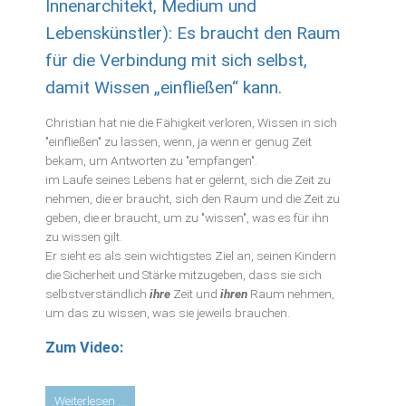
Innenarchitekt, Medium und
Lebenskünstler): Es braucht den Raum
für die Verbindung mit sich selbst,
damit Wissen „einfließen“ kann.
Christian hat nie die Fähigkeit verloren, Wissen in sich
"einfließen" zu lassen, wenn, ja wenn er genug Zeit
bekam, um Antworten zu "empfangen".
im Laufe seines Lebens hat er gelernt, sich die Zeit zu
nehmen, die er braucht, sich den Raum und die Zeit zu
geben, die er braucht, um zu "wissen", was es für ihn
zu wissen gilt.
Er sieht es als sein wichtigstes Ziel an, seinen Kindern
die Sicherheit und Stärke mitzugeben, dass sie sich
selbstverständlich
ihre
Zeit und
ihren
Raum nehmen,
um das zu wissen, was sie jeweils brauchen.
Zum Video:
Video
Weiterlesen …