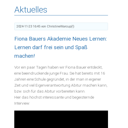
Aktuelles
2024-11-23 16:45
von ChristineWarcup(!)
Fiona Bauers Akademie Neues Lernen:
Lernen darf frei sein und Spaß
machen!
Vor ein paar Tagen haben wir Fiona Bauer entdeckt,
eine beeindruckende junge Frau. Sie hat bereits mit 16
Jahren eine Schule gegründet, in der man in eigener
Zeit und viel Eigenverantwortung Abitur machen kann,
bzw. sich für das Abitur vorbereiten kann.
Hier das höchst interessante und begeisternde
Interview: