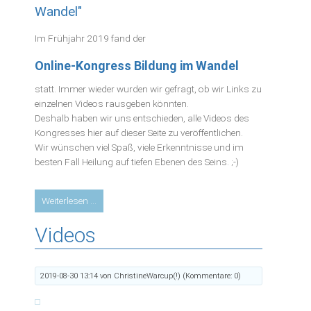
berührendes
Wandel"
Interview!
Im Frühjahr 2019 fand der
Online-Kongress Bildung im Wandel
statt. Immer wieder wurden wir gefragt, ob wir Links zu
einzelnen Videos rausgeben könnten.
Deshalb haben wir uns entschieden, alle Videos des
Kongresses hier auf dieser Seite zu veröffentlichen.
Wir wünschen viel Spaß, viele Erkenntnisse und im
besten Fall Heilung auf tiefen Ebenen des Seins. ;-)
Ermutigungs-
Weiterlesen …
Serie
Videos
"Bildung
im
Wandel"
2019-08-30 13:14
von ChristineWarcup(!) (Kommentare: 0)