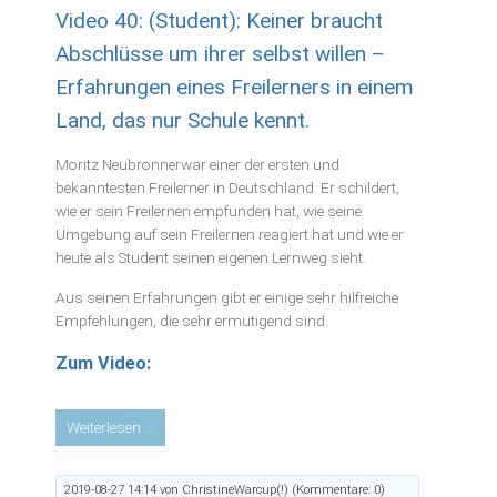
Video 40: (Student): Keiner braucht
Abschlüsse um ihrer selbst willen –
Erfahrungen eines Freilerners in einem
Land, das nur Schule kennt.
Moritz Neubronnerwar einer der ersten und
bekanntesten Freilerner in Deutschland. Er schildert,
wie er sein Freilernen empfunden hat, wie seine
Umgebung auf sein Freilernen reagiert hat und wie er
heute als Student seinen eigenen Lernweg sieht.
Aus seinen Erfahrungen gibt er einige sehr hilfreiche
Empfehlungen, die sehr ermutigend sind.
Zum Video:
Video
Weiterlesen …
40:
(Student):
2019-08-27 14:14
von ChristineWarcup(!) (Kommentare: 0)
Keiner