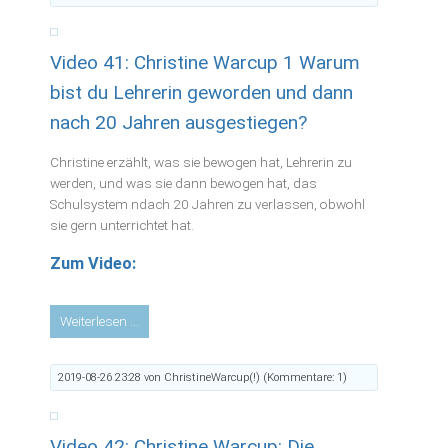
braucht
Abschlüsse
Video 41: Christine Warcup 1 Warum
um
ihrer
bist du Lehrerin geworden und dann
selbst
nach 20 Jahren ausgestiegen?
willen
–
Christine erzählt, was sie bewogen hat, Lehrerin zu
Erfahrungen
werden, und was sie dann bewogen hat, das
eines
Schulsystem ndach 20 Jahren zu verlassen, obwohl
Freilerners
sie gern unterrichtet hat.
in
einem
Zum Video:
Land,
das
nur
Video
Weiterlesen …
Schule
41:
kennt.
Christine
2019-08-26 23:28
von ChristineWarcup(!) (Kommentare: 1)
Warcup
1
Warum
Video 42: Christine Warcup: Die
bist