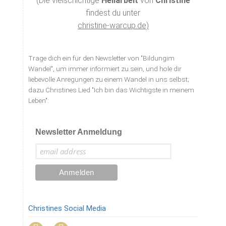
(Die vielschichtige
Heilarbeit
von
Christine
kann.
findest du
unter
christine-warcup.de)
Trage dich ein für den Newsletter von "Bildungim
Wandel", um immer informiert zu sein, und hole dir
liebevolle Anregungen zu einem Wandel in uns selbst;
dazu Christines Lied "Ich bin das Wichtigste in meinem
Leben":
Newsletter Anmeldung
Christines Social Media