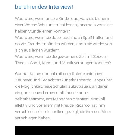
darf
berührendes Interview!
frei
sein
Was wäre, wenn unsere Kinder das, was sie bisher in
und
einer Woche Schulunterricht lernen, innerhalb von einer
Spaß
halben Stunde lernen könnten?
machen!
Was wäre, wenn sie dabei auch noch Spaß hätten und
so viel Freude empfinden würden, dass sie wieder von
sich aus lernen würden?
Was wäre, wenn sie die gewonnene Zeit mit Spielen,
Theater, Sport, Kunst und Musik verbringen könnten?
Gunnar Kaiser spricht mit dem österreichischen
Zauberer und Gedächtniskünstler Ricardo Leppe über
die Möglichkeit, neue Schulen aufzubauen, an denen
ein ganz neues Lernen stattfinden kann -
selbstbestimmt, am Menschen orientiert, sinnvoll
effektiv und vor allem mit Freude. Ricardo hat ihm
verschiedene Lerntechniken gezeigt, die ihm den Atem
verschlagen haben.