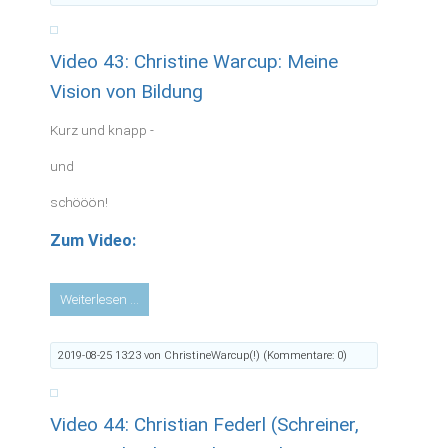
Die
Wirkung
Video 43: Christine Warcup: Meine
von
Beschämung
Vision von Bildung
–
oder
Kurz und knapp -
wie
kann
und
ich
schööön!
sie
vermeiden
Zum Video:
Video
Weiterlesen …
43:
Christine
2019-08-25 13:23
von ChristineWarcup(!) (Kommentare: 0)
Warcup:
Meine
Vision
Video 44: Christian Federl (Schreiner,
von
Bildung