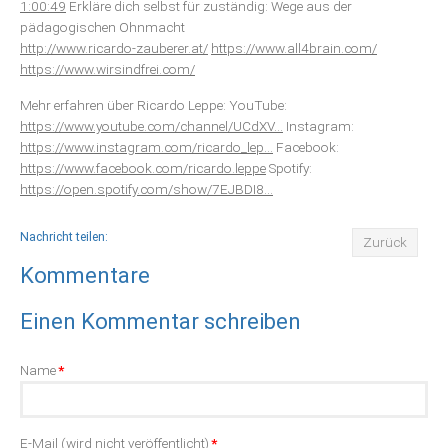
1:00:49
Erkläre dich selbst für zuständig: Wege aus der
pädagogischen Ohnmacht
http://www.ricardo-zauberer.at/
https://www.all4brain.com/
https://www.wirsindfrei.com/
Mehr erfahren über Ricardo Leppe: YouTube:
https://www.youtube.com/channel/UCdXV...
Instagram:
https://www.instagram.com/ricardo_lep...
Facebook:
https://www.facebook.com/ricardo.leppe
Spotify:
https://open.spotify.com/show/7EJBDI8...
Nachricht teilen:
Zurück
Kommentare
Einen Kommentar schreiben
Pflichtfeld
Name
*
Pflichtfeld
E-Mail (wird nicht veröffentlicht)
*