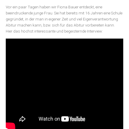
Vor ein paar Tagen haben wir Fiona Bauer entdeckt, eine
beeindruckende junge Frau. Sie hat bereits mit 16 Jahren eine Schule
gegründet, in der man in eigener Zeit und viel Eigenverantwortung
Abitur machen kann, bzw. sich für das Abitur vorbereiten kann.
Hier das höchst interessante und begeisternde Interview: