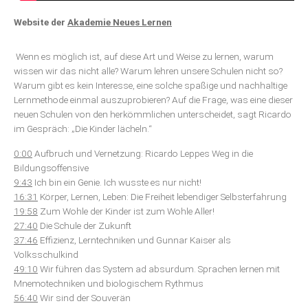
Website der
Akademie Neues Lernen
Wenn es möglich ist, auf diese Art und Weise zu lernen, warum
wissen wir das nicht alle? Warum lehren unsere Schulen nicht so?
Warum gibt es kein Interesse, eine solche spaßige und nachhaltige
Lernmethode einmal auszuprobieren? Auf die Frage, was eine dieser
neuen Schulen von den herkömmlichen unterscheidet, sagt Ricardo
im Gespräch: „Die Kinder lächeln.“
0:00
Aufbruch und Vernetzung: Ricardo Leppes Weg in die
Bildungsoffensive
9:43
Ich bin ein Genie. Ich wusste es nur nicht!
16:31
Körper, Lernen, Leben: Die Freiheit lebendiger Selbsterfahrung
19:58
Zum Wohle der Kinder ist zum Wohle Aller!
27:40
Die Schule der Zukunft
37:46
Effizienz, Lerntechniken und Gunnar Kaiser als
Volksschulkind
49:10
Wir führen das System ad absurdum. Sprachen lernen mit
Mnemotechniken und biologischem Rythmus
56:40
Wir sind der Souverän