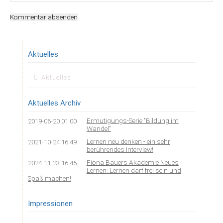
Kommentar absenden
Aktuelles
Navigation
Aktuelles
überspringen
Aktuelles Archiv
Ermutigungs-Serie "Bildung im
2019-06-20 01:00
Wandel"
Lernen neu denken - ein sehr
2021-10-24 16:49
berührendes Interview!
Fiona Bauers Akademie Neues
2024-11-23 16:45
Lernen: Lernen darf frei sein und
Spaß machen!
Impressionen