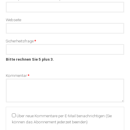
Webseite
Pflichtfeld
Sicherheitsfrage
*
Bitte rechnen Sie 5 plus 3.
Pflichtfeld
Kommentar
*
Über neue Kommentare per E-Mail benachrichtigen (Sie
können das Abonnement jederzeit beenden)