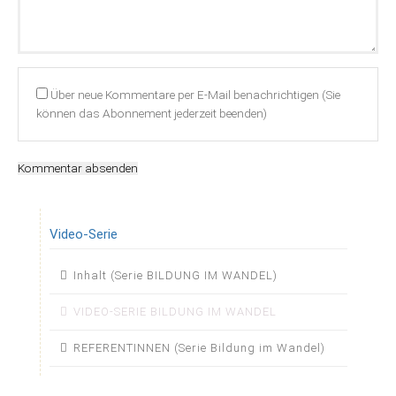
Über neue Kommentare per E-Mail benachrichtigen (Sie
können das Abonnement jederzeit beenden)
Kommentar absenden
Video-Serie
Navigation
Inhalt (Serie BILDUNG IM WANDEL)
überspringen
VIDEO-SERIE BILDUNG IM WANDEL
REFERENTINNEN (Serie Bildung im Wandel)