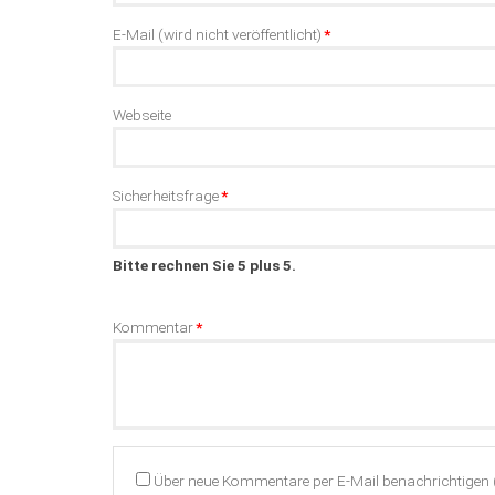
Pflichtfeld
E-Mail (wird nicht veröffentlicht)
*
Webseite
Pflichtfeld
Sicherheitsfrage
*
Bitte rechnen Sie 5 plus 5.
Pflichtfeld
Kommentar
*
Über neue Kommentare per E-Mail benachrichtigen 