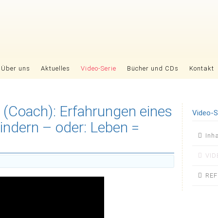
Über uns
Aktuelles
Video-Serie
Bücher und CDs
Kontakt
 (Coach): Erfahrungen eines
Video-S
Kindern – oder: Leben =
Nav
Inh
übers
VID
REF