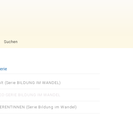
Suchen
erie
igation
alt (Serie BILDUNG IM WANDEL)
pringen
EO-SERIE BILDUNG IM WANDEL
ERENTINNEN (Serie Bildung im Wandel)