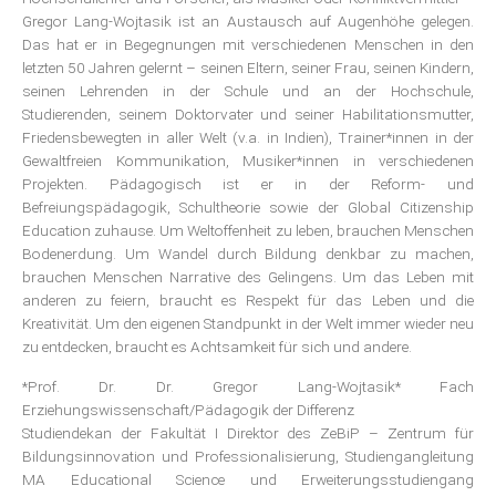
Gregor Lang-Wojtasik ist an Austausch auf Augenhöhe gelegen.
Das hat er in Begegnungen mit verschiedenen Menschen in den
letzten 50 Jahren gelernt – seinen Eltern, seiner Frau, seinen Kindern,
seinen Lehrenden in der Schule und an der Hochschule,
Studierenden, seinem Doktorvater und seiner Habilitationsmutter,
Friedensbewegten in aller Welt (v.a. in Indien), Trainer*innen in der
Gewaltfreien Kommunikation, Musiker*innen in verschiedenen
Projekten. Pädagogisch ist er in der Reform- und
Befreiungspädagogik, Schultheorie sowie der Global Citizenship
Education zuhause. Um Weltoffenheit zu leben, brauchen Menschen
Bodenerdung. Um Wandel durch Bildung denkbar zu machen,
brauchen Menschen Narrative des Gelingens. Um das Leben mit
anderen zu feiern, braucht es Respekt für das Leben und die
Kreativität. Um den eigenen Standpunkt in der Welt immer wieder neu
zu entdecken, braucht es Achtsamkeit für sich und andere.
*Prof. Dr. Dr. Gregor Lang-Wojtasik* Fach
Erziehungswissenschaft/Pädagogik der Differenz
Studiendekan der Fakultät I Direktor des ZeBiP – Zentrum für
Bildungsinnovation und Professionalisierung, Studiengangleitung
MA Educational Science und Erweiterungsstudiengang