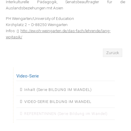
Interkulturelle Pädagogik, Senatsbeauftragter für die
Auslandsbeziehungen mit Asien
PH Weingarten/University of Education
Kirchplatz 2 – D-88250 Weingarten
Infos:
http://ew.ph-weingarten.de/das-fach/lehrende/lang-
wojtasik/
Zurück
Video-Serie
Navigation
Inhalt (Serie BILDUNG IM WANDEL)
überspringen
VIDEO-SERIE BILDUNG IM WANDEL
REFERENTINNEN (Serie Bildung im Wandel)