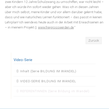
zwei Kindern 12 Jahre Schulzwang zu umschiffen, war nicht leicht –
aber ich würde ihn sofort wieder gehen. Was ich in diesen Jahren
über mich selbst, meine Kinder und vor allem darüber gelernt habe,
dass und wie natürliches Lernen funktioniert – das passt in keinen
Lehrplan! Ich wende es heute auch in der Arbeit mit Erwachsenen an
– in meinem Projekt
www.freigrosswerden.de
.“
Zurück
Video-Serie
Navigation
Inhalt (Serie BILDUNG IM WANDEL)
überspringen
VIDEO-SERIE BILDUNG IM WANDEL
REFERENTINNEN (Serie Bildung im Wandel)